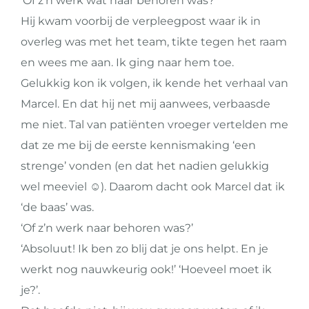
‘Of z’n werk wat naar behoren was?’
Hij kwam voorbij de verpleegpost waar ik in
overleg was met het team, tikte tegen het raam
en wees me aan. Ik ging naar hem toe.
Gelukkig kon ik volgen, ik kende het verhaal van
Marcel. En dat hij net mij aanwees, verbaasde
me niet. Tal van patiënten vroeger vertelden me
dat ze me bij de eerste kennismaking ‘een
strenge’ vonden (en dat het nadien gelukkig
wel meeviel ☺️). Daarom dacht ook Marcel dat ik
‘de baas’ was.
‘Of z’n werk naar behoren was?’
‘Absoluut! Ik ben zo blij dat je ons helpt. En je
werkt nog nauwkeurig ook!’ ‘Hoeveel moet ik
je?’.